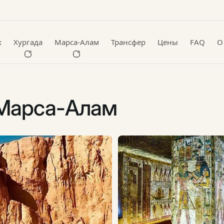
х
Хургада
Марса-Алам
Трансфер
Цены
FAQ
О
 Марса-Алам