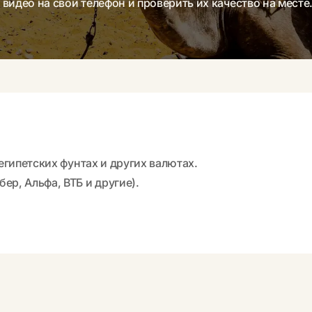
видео на свой телефон и проверить их качество на месте
 египетских фунтах и других валютах.
ер, Альфа, ВТБ и другие).