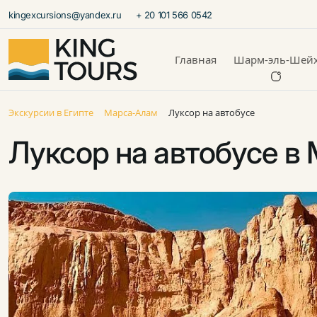
kingexcursions@yandex.ru
+ 20 101 566 0542
Главная
Шарм-эль-Шей
Экскурсии в Египте
Марса-Алам
Луксор на автобусе
Луксор на автобусе в