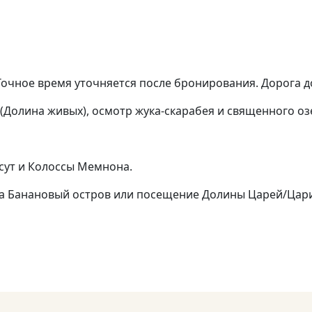
 Точное время уточняется после бронирования. Дорога до
 (Долина живых), осмотр жука-скарабея и священного оз
сут и Колоссы Мемнона.
на Банановый остров или посещение Долины Царей/Цар