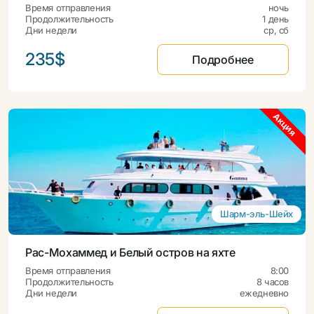
Время отправления
ночь
Продолжительность
1 день
Дни недели
ср, сб
235$
Подробнее
Акция
Акция
Шарм-эль-Шейх
Рас-Мохаммед и Белый остров на яхте
Время отправления
8:00
Продолжительность
8 часов
Дни недели
ежедневно