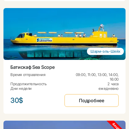
Шарм-эль-Шейх
Батискаф Sea Scope
Время отправления
09:00, 11:00, 13:00, 14:00,
16:00
Продолжительность
2 часа
Дни недели
ежедневно
30$
Подробнее
Акция
Акция