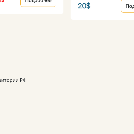
0$
Подробнее
20$
По
рритории РФ