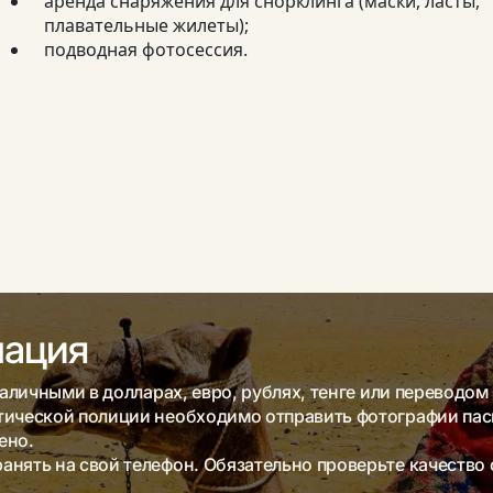
аренда снаряжения для снорклинга (маски, ласты,
плавательные жилеты);
подводная фотосессия.
мация
аличными в долларах, евро, рублях, тенге или переводом 
тической полиции необходимо отправить фотографии пасп
ено.
нять на свой телефон. Обязательно проверьте качество 