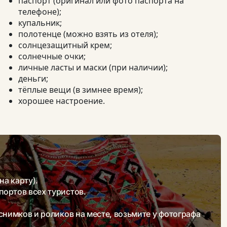
паспорт (оригинал или фото паспорта на
телефоне);
купальник;
полотенце (можно взять из отеля);
солнцезащитный крем;
солнечные очки;
личные ласты и маски (при наличии);
деньги;
тёплые вещи (в зимнее время);
хорошее настроение.
на карту).
ортов всех туристов.
снимков и роликов на месте, возьмите у фотографа