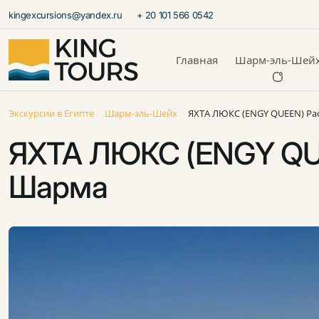
kingexcursions@yandex.ru
+ 20 101 566 0542
Главная
Шарм-эль-Шей
Экскурсии в Египте
Шарм-эль-Шейх
ЯХТА ЛЮКС (ENGY QUEEN) Ра
ЯХТА ЛЮКС (ENGY QUE
Шарма