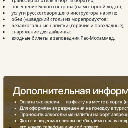
трансфер из отеля в порт и обратно;
посещение Белого острова (на моторной лодке);
услуги русскоговорящего инструктора на яхте;
обед («шведский стол») из морепродуктов;
безалкогольные напитки (горячие и прохладные);
снаряжение для дайвинга;
входные билеты в заповедник Рас-Мохаммед.
Дополнительная инфор
Оплата экскурсии — по факту на месте в порту (н
Для оформления разрешения на поездку в турис
Проносить алкогольные напитки на борт запрещ
Фото- и видеоматериалы необходимо сразу сохра
его номер телефона и чек об оплате.