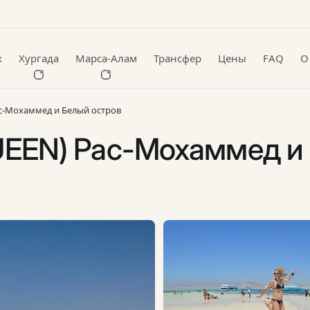
х
Хургада
Марса-Алам
Трансфер
Цены
FAQ
О
с-Мохаммед и Белый остров
EN) Рас-Мохаммед и Б