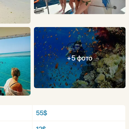
+5 фото
55$