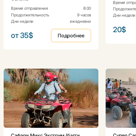
Время отпр
Время отправления
8:00
Продолжите
Продолжительность
9 часов
Дни недели
Дни недели
ежедневно
20$
от 35$
Подробнее
Сафари Микс Экстрим (багги,
Супер Са