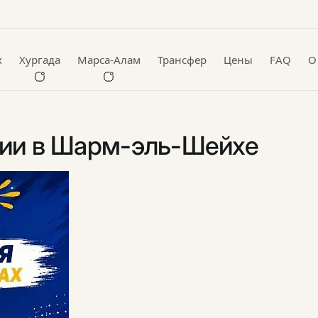
х
Хургада
Марса-Алам
Трансфер
Цены
FAQ
О
сии в Шарм-эль-Шейхе