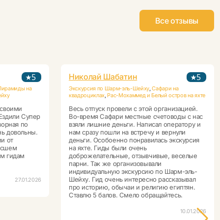
Все отзывы
5
Николай Шабатин
5
Пирамиды на
Экскурсия по Шарм-эль-Шейху
,
Сафари на
ейху
квадроциклах
,
Рас-Мохаммед и Белый остров на яхте
 своими
Весь отпуск провели с этой организацией.
 Ездили Супер
Во-время Сафари местные счетоводы с нас
зорная по
взяли лишние деньги. Написал оператору и
нь довольны.
нам сразу пошли на встречу и вернули
и от
деньги. Особоенно понравилась экскурсия
ысшем
на яхте. Гиды были очень
ем гидам
доброжелательные, отзывчивые, веселые
парни. Так же организовывали
индивидуальную экскурсию по Шарм-эль-
Шейху. Гид очень интересно рассказывал
27.01.2026
про историю, обычаи и религию египтян.
Ставлю 5 балов. Смело обращайтесь.
10.01.2026