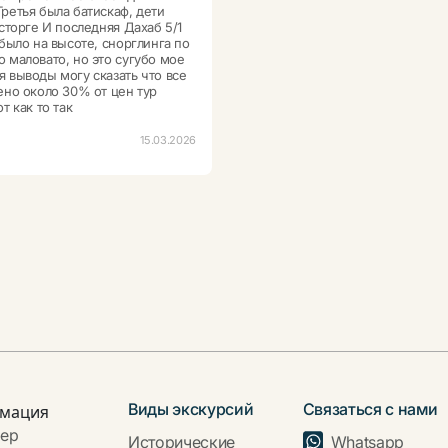
Третья была батискаф, дети
осторге И последняя Дахаб 5/1
 было на высоте, снорглинга по
 маловато, но это сугубо мое
 выводы могу сказать что все
ено около 30% от цен тур
т как то так
15.03.2026
Виды экскурсий
Связаться с нами
мация
фер
Whatsapp
Исторические