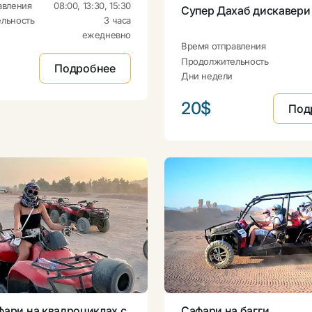
авления
08:00, 13:30, 15:30
Супер Дахаб дискавери 
льность
3 часа
ежедневно
Время отправления
Продолжительность
Подробнее
Дни недели
20$
Под
фари на квадроциклах с
Сафари на багги