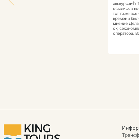
экскурсии👍 
остались в в
тот тоже все
времени было
мнение Делая
ок, сэкономл
оператора. Во
Инфор
Транс