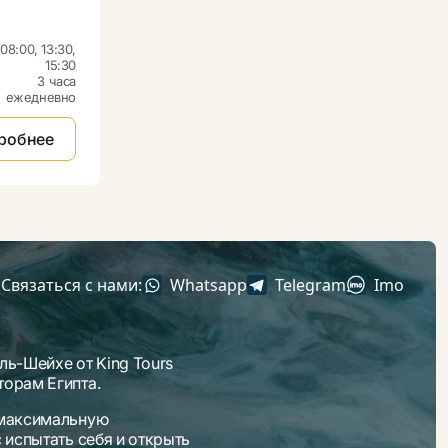
08:00, 13:30,
15:30
3 часа
ежедневно
робнее
Связаться с нами:
Whatsapp
Telegram
Imo
ль-Шейхе от King Tours
торам Египта.
 максимальную
 испытать себя и открыть