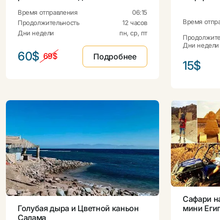
Время отправления
06:15
Время отпр
Продолжительность
12 часов
Дни недели
пн, ср, пт
Продолжите
Дни недели
60$
69$
Подробнее
15$
Сафари н
мини Еги
Голубая дыра и Цветной каньон
Салама