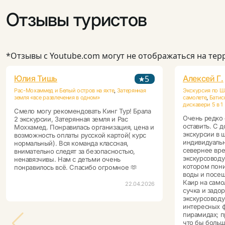
Отзывы туристов
*Отзывы с Youtube.com могут не отображаться на те
Юлия Тишь
5
Алексей Г.
Рас-Мохаммед и Белый остров на яхте
,
Затерянная
Экскурсия по 
земля «все развлечения в одном»
самолете
,
Батис
дискавери 5 в 1
Смело могу рекомендовать Кинг Тур! Брала
Очень редко 
2 экскурсии, Затерянная земля и Рас
оставить. С 
Моххамед. Понравилась организация, цена и
экскурсии в 
возможность оплаты русской картой( курс
индивидуальн
нормальный). Вся команда классная,
севернее вре
внимательно следят за безопасностью,
экскурсоводу
ненавязчивы. Нам с детьми очень
котором пони
понравилось всё. Спасибо огромное 🫶
воды и посещ
Каир на само
22.04.2026
сучка и задо
экскурсоводу
интересных ф
пирамидах; п
что бы больш