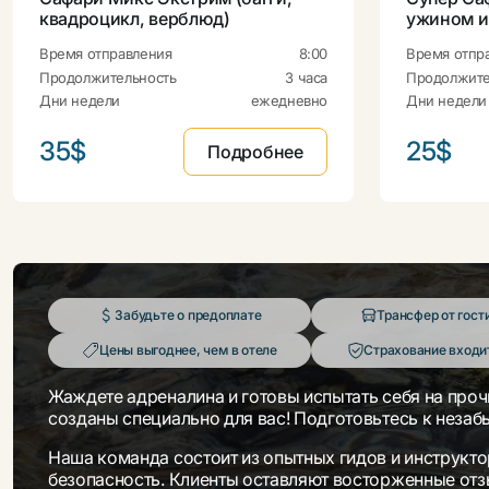
квадроцикл, верблюд)
ужином и
Время отправления
8:00
Время отпр
Продолжительность
3 часа
Продолжите
Дни недели
ежедневно
Дни недели
35$
25$
Подробнее
Забудьте о предоплате
Трансфер от гост
Цены выгоднее, чем в отеле
Страхование входит
Жаждете адреналина и готовы испытать себя на проч
созданы специально для вас! Подготовьтесь к неза
Наша команда состоит из опытных гидов и инструкт
безопасность. Клиенты оставляют восторженные отзы