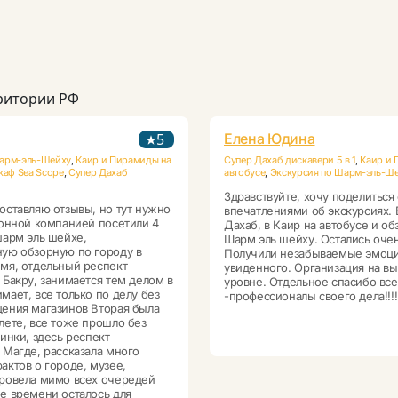
рритории РФ
5
Елена Юдина
Шарм-эль-Шейху
,
Каир и Пирамиды на
Супер Дахаб дискавери 5 в 1
,
Каир и 
каф Sea Scope
,
Супер Дахаб
автобусе
,
Экскурсия по Шарм-эль-Ш
Здравствуйте, хочу поделиться
оставляю отзывы, но тут нужно
впечатлениями об экскурсиях.
донной компанией посетили 4
Дахаб, в Каир на автобусе и об
шарм эль шейхе,
Шарм эль шейху. Остались оче
ую обзорную по городу в
Получили незабываемые эмоци
мя, отдельный респект
увиденного. Организация на в
 Бакру, занимается тем делом в
уровне. Отдельное спасибо вс
мает, все только по делу без
-профессионалы своего дела!!!!
ения магазинов Вторая была
лете, все тоже прошло без
ринки, здесь респект
 Магде, рассказала много
актов о городе, музее,
ровела мимо всех очередей
е времени осталось для